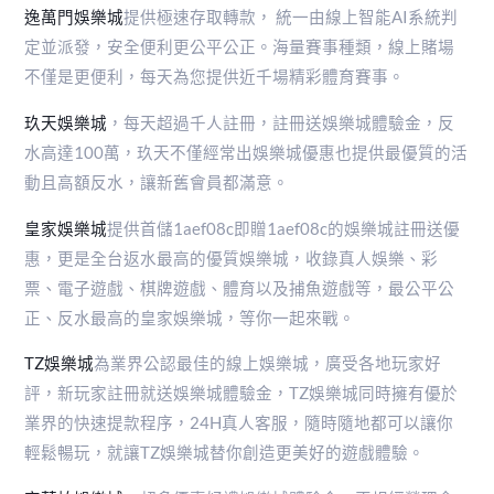
逸萬門娛樂城
提供極速存取轉款， 統一由線上智能AI系統判
定並派發，安全便利更公平公正。海量賽事種類，線上賭場
不僅是更便利，每天為您提供近千場精彩體育賽事。
玖天娛樂城
，每天超過千人註冊，註冊送娛樂城體驗金，反
水高達100萬，玖天不僅經常出娛樂城優惠也提供最優質的活
動且高額反水，讓新舊會員都滿意。
皇家娛樂城
提供首儲1aef08c即贈1aef08c的娛樂城註冊送優
惠，更是全台返水最高的優質娛樂城，收錄真人娛樂、彩
票、電子遊戲、棋牌遊戲、體育以及捕魚遊戲等，最公平公
正、反水最高的皇家娛樂城，等你一起來戰。
TZ娛樂城
為業界公認最佳的線上娛樂城，廣受各地玩家好
評，新玩家註冊就送娛樂城體驗金，TZ娛樂城同時擁有優於
業界的快速提款程序，24H真人客服，隨時隨地都可以讓你
輕鬆暢玩，就讓TZ娛樂城替你創造更美好的遊戲體驗。